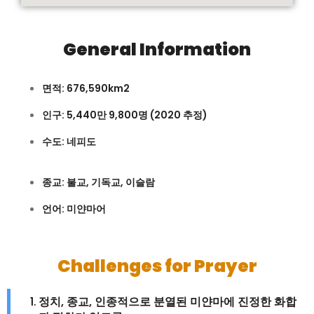
General Information
면적
: 676,590km2
인구
: 5,440
만
9,800
명
(2020
추정
)
수도
:
네피도
종교
:
불교
,
기독교
,
이슬람
언어
:
미얀마어
Challenges for Prayer
정치
,
종교
,
인종적으로
분열된
미얀마에
진정한
화합