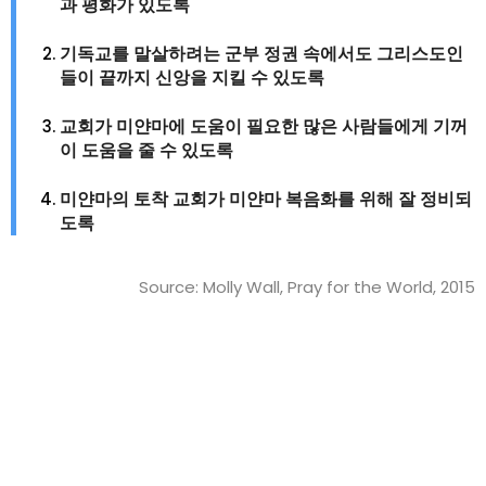
과
평화가
있도록
기독교를
말살하려는
군부
정권
속에서도
그리스도인
들이
끝까지
신앙을
지킬
수
있도록
교회가
미얀마에
도움이
필요한
많은
사람들에게
기꺼
이
도움을
줄
수
있도록
미얀마의
토착
교회가
미얀마
복음화를
위해
잘
정비되
도록
Source: Molly Wall, Pray for the World, 2015