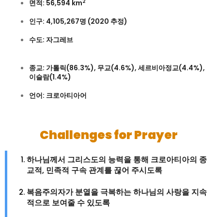
2
면적
: 56,594 km
인구
: 4,105,267
명
(2020
추정
)
수도
:
자그레브
종교
:
가톨릭
(86.3%),
무교
(4.6%),
세르비아정교
(4.4%),
이슬람
(1.4%)
언어
:
크로아티아어
Challenges for Prayer
하나님께서
그리스도의
능력을
통해
크로아티아의
종
교적
,
민족적
구속
관계를
끊어
주시도록
복음주의자가
분열을
극복하는
하나님의
사랑을
지속
적으로
보여줄
수
있도록